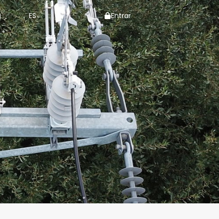
g
ES
Entrar