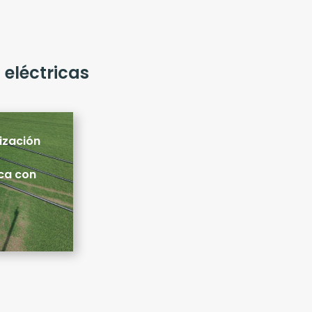
 eléctricas
ización
ica con