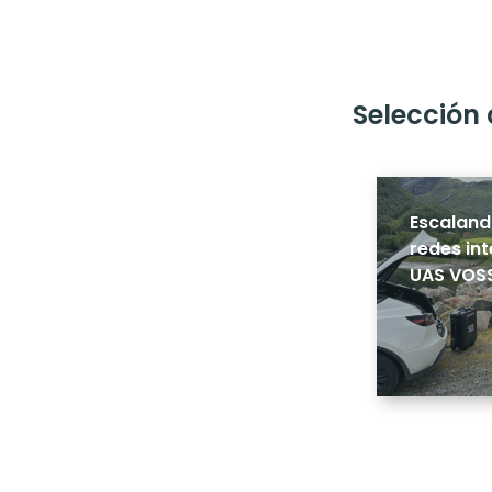
Selección 
Escaland
redes in
UAS VOSS